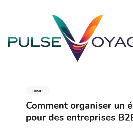
Aller
au
contenu
(Pressez
Entrée)
PULSEVOYAGE
Explorez, savourez, épanouissez-vous
Loisirs
Comment organiser un év
pour des entreprises B2