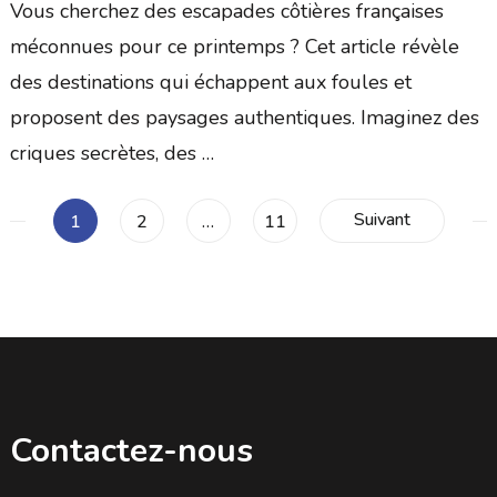
Vous cherchez des escapades côtières françaises
méconnues pour ce printemps ? Cet article révèle
des destinations qui échappent aux foules et
proposent des paysages authentiques. Imaginez des
criques secrètes, des …
Pagination
Suivant
Page
Page
Page
1
2
…
11
des
publications
Contactez-nous