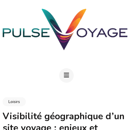
Aller
au
contenu
(Pressez
Entrée)
PULSEVOYAGE
Explorez, savourez, épanouissez-vous
Loisirs
Visibilité géographique d’un
site voyage : enjeux et