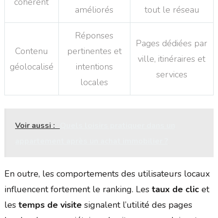
cohérent
améliorés
tout le réseau
Réponses
Pages dédiées par
Contenu
pertinentes et
ville, itinéraires et
géolocalisé
intentions
services
locales
Voir aussi :
Quels loisirs pratiquer dans un
appartement après un achat immobilier ?
En outre, les comportements des utilisateurs locaux
influencent fortement le ranking. Les
taux de clic
et
les
temps de visite
signalent l’utilité des pages