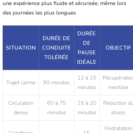
une expérience plus fluide et sécurisée, même lors
des journées les plus longues.
DURÉE
DURÉE DE
DE
SITUATION
CONDUITE
OBJECTIF
PAUSE
TOLÉRÉE
IDÉALE
12 à 15
Récupératio
Trajet calme
90 minutes
minutes
mentale
Circulation
60 à 75
15 à 20
Réduction d
dense
minutes
minutes
stress
Hydratation
Conditions
15