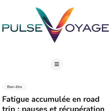
Aller
au
contenu
(Pressez
Entrée)
PULSEVOYAGE
Explorez, savourez, épanouissez-vous
Bien-être
Fatigue accumulée en road
trip : pauses et récupération