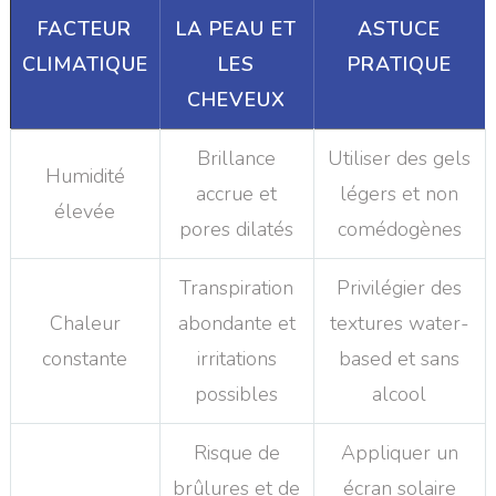
FACTEUR
LA PEAU ET
ASTUCE
CLIMATIQUE
LES
PRATIQUE
CHEVEUX
Brillance
Utiliser des gels
Humidité
accrue et
légers et non
élevée
pores dilatés
comédogènes
Transpiration
Privilégier des
Chaleur
abondante et
textures water-
constante
irritations
based et sans
possibles
alcool
Risque de
Appliquer un
brûlures et de
écran solaire