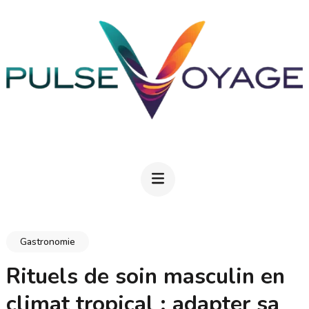
Aller
au
contenu
(Pressez
Entrée)
PULSEVOYAGE
Explorez, savourez, épanouissez-vous
Gastronomie
Rituels de soin masculin en
climat tropical : adapter sa