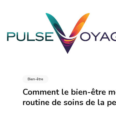
Aller
au
contenu
(Pressez
Entrée)
PULSEVOYAGE
Explorez, savourez, épanouissez-vous
Bien-être
Comment le bien-être men
routine de soins de la p