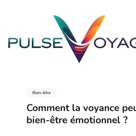
Aller
au
contenu
(Pressez
Entrée)
PULSEVOYAGE
Explorez, savourez, épanouissez-vous
Bien-être
Comment la voyance peu
bien-être émotionnel ?