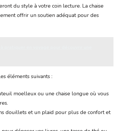
ront du style à votre coin lecture. La chaise
galement offrir un soutien adéquat pour des
 à pratiquer en voyage pour découvrir une
les éléments suivants :
teuil moelleux ou une chaise longue où vous
res.
s douillets et un plaid pour plus de confort et
 pour déposer vos livres, une tasse de thé ou