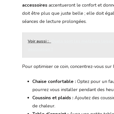
accessoires
accentueront le confort et donne
doit être plus que juste belle ; elle doit é
séances de lecture prolongées.
Voir aussi :
Quels sont les meilleurs loisirs
destination ?
Pour optimiser ce coin, concentrez-vous sur 
Chaise confortable :
Optez pour un fau
pourrez vous installer pendant des heu
Coussins et plaids :
Ajoutez des coussin
de chaleur.
Table d’appoint :
Ayez une petite table