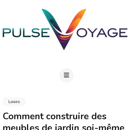
Aller
au
contenu
(Pressez
Entrée)
PULSEVOYAGE
Explorez, savourez, épanouissez-vous
Loisirs
Comment construire des
meubles de jardin soi-même