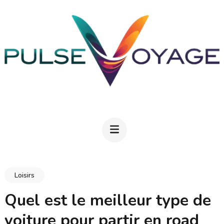
Aller
au
contenu
(Pressez
Entrée)
PULSEVOYAGE
Explorez, savourez, épanouissez-vous
Loisirs
Quel est le meilleur type de
voiture pour partir en road