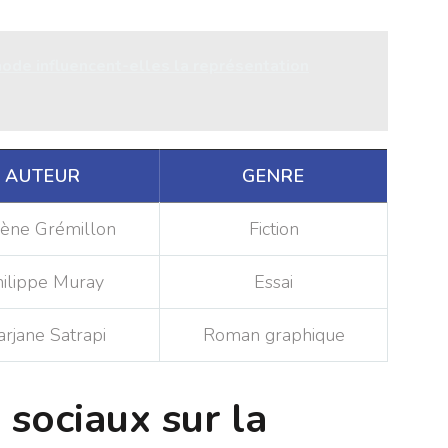
de influencent-elles la représentation
AUTEUR
GENRE
ène Grémillon
Fiction
ilippe Muray
Essai
rjane Satrapi
Roman graphique
 sociaux sur la