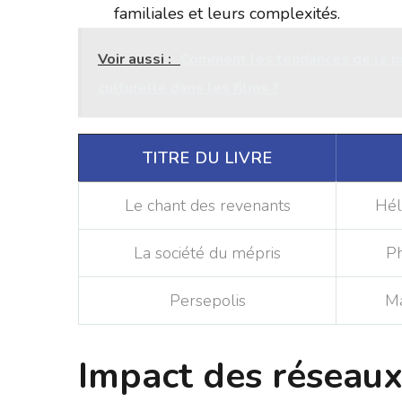
familiales et leurs complexités.
Voir aussi :
Comment les tendances de la mo
culturelle dans les films ?
TITRE DU LIVRE
Le chant des revenants
Hél
La société du mépris
Ph
Persepolis
Ma
Impact des réseaux