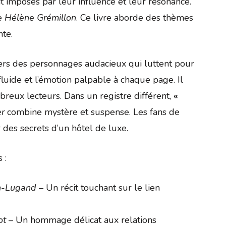
nt imposés par leur influence et leur résonance.
e
Hélène Grémillon
. Ce livre aborde des thèmes
te.
vers des personnages audacieux qui luttent pour
 fluide et l’émotion palpable à chaque page. Il
breux lecteurs. Dans un registre différent,
«
er
combine mystère et suspense. Les fans de
 des secrets d’un hôtel de luxe.
 :
n-Lugand
– Un récit touchant sur le lien
ot
– Un hommage délicat aux relations