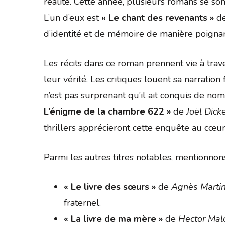
réalité. Cette année, plusieurs romans se so
L’un d’eux est
« Le chant des revenants »
d
d’identité et de mémoire de manière poignan
Les récits dans ce roman prennent vie à tra
leur vérité. Les critiques louent sa narration
n’est pas surprenant qu’il ait conquis de nom
L’énigme de la chambre 622 »
de
Joël Dick
thrillers apprécieront cette enquête au cœur
Parmi les autres titres notables, mentionnons
« Le livre des sœurs »
de
Agnès Marti
fraternel.
« La livre de ma mère »
de
Hector Mal