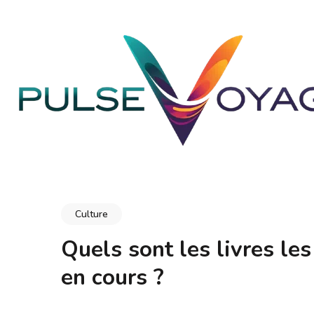
Aller
au
contenu
(Pressez
Entrée)
PULSEVOYAGE
Explorez, savourez, épanouissez-vous
Culture
Quels sont les livres les
en cours ?