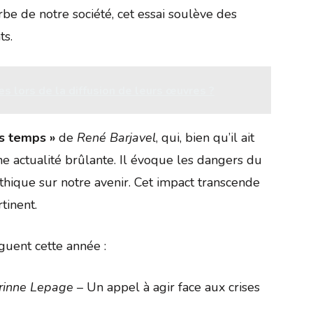
e de notre société, cet essai soulève des
ts.
es lors de la diffusion de leurs œuvres ?
es temps »
de
René Barjavel
, qui, bien qu’il ait
une actualité brûlante. Il évoque les dangers du
éthique sur notre avenir. Cet impact transcende
tinent.
nguent cette année :
rinne Lepage
– Un appel à agir face aux crises