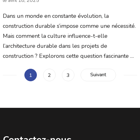
le
avril 18, 2025
Dans un monde en constante évolution, la
construction durable s’impose comme une nécessité.
Mais comment la culture influence-t-elle
l’architecture durable dans les projets de
construction ? Explorons cette question fascinante …
Pagination
Suivant
Page
Page
Page
1
2
3
des
publications
Contactez-nous