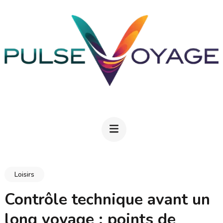
Aller
au
contenu
(Pressez
Entrée)
PULSEVOYAGE
Explorez, savourez, épanouissez-vous
Loisirs
Contrôle technique avant un
long voyage : points de