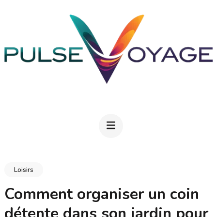
Aller
au
contenu
(Pressez
Entrée)
PULSEVOYAGE
Explorez, savourez, épanouissez-vous
Loisirs
Comment organiser un coin
détente dans son jardin pour