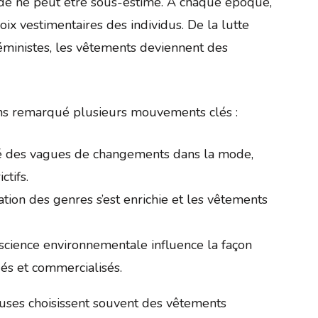
de ne peut être sous-estimé. À chaque époque,
x vestimentaires des individus. De la lutte
féministes, les vêtements deviennent des
ns remarqué plusieurs mouvements clés :
é des vagues de changements dans la mode,
tifs.
ation des genres s’est enrichie et les vêtements
science environnementale influence la façon
és et commercialisés.
uses choisissent souvent des vêtements