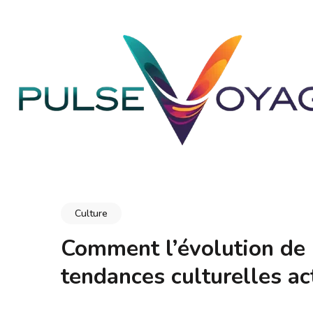
Aller
au
contenu
(Pressez
Entrée)
PULSEVOYAGE
Explorez, savourez, épanouissez-vous
Culture
Comment l’évolution de l
tendances culturelles ac