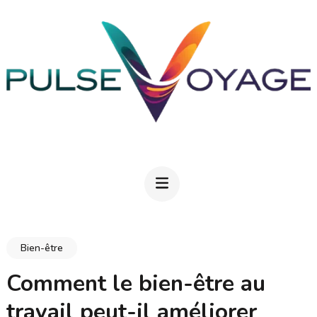
Aller
au
contenu
(Pressez
Entrée)
PULSEVOYAGE
Explorez, savourez, épanouissez-vous
Bien-être
Comment le bien-être au
travail peut-il améliorer