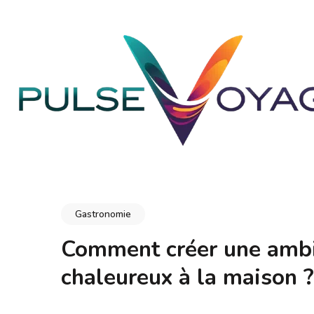
Aller
au
contenu
(Pressez
Entrée)
PULSEVOYAGE
Explorez, savourez, épanouissez-vous
Gastronomie
Comment créer une ambi
chaleureux à la maison ?