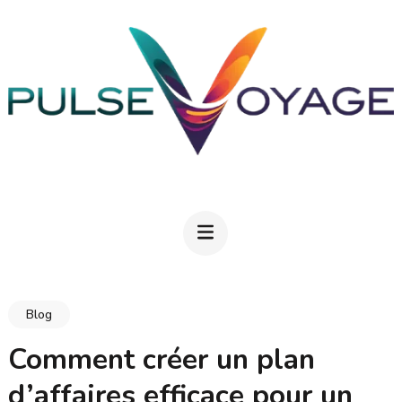
Aller
au
contenu
(Pressez
Entrée)
PULSEVOYAGE
Explorez, savourez, épanouissez-vous
Blog
Comment créer un plan
d’affaires efficace pour un