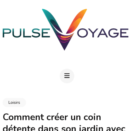
Aller
au
contenu
(Pressez
Entrée)
PULSEVOYAGE
Explorez, savourez, épanouissez-vous
Loisirs
Comment créer un coin
détente dans son jardin avec