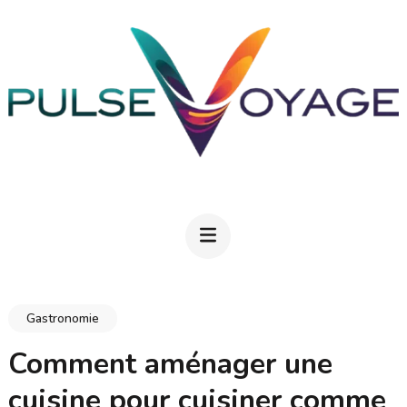
Aller
au
contenu
(Pressez
Entrée)
PULSEVOYAGE
Explorez, savourez, épanouissez-vous
Gastronomie
Comment aménager une
cuisine pour cuisiner comme