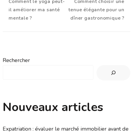
Comment le yoga peut-
Comment choisir une
d'article
il améliorer ma santé
tenue élégante pour un
mentale ?
dîner gastronomique ?
Rechercher
Nouveaux articles
Expatriation : évaluer le marché immobilier avant de