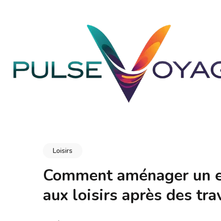
Aller
au
contenu
(Pressez
Entrée)
PULSEVOYAGE
Explorez, savourez, épanouissez-vous
Loisirs
Comment aménager un es
aux loisirs après des tra