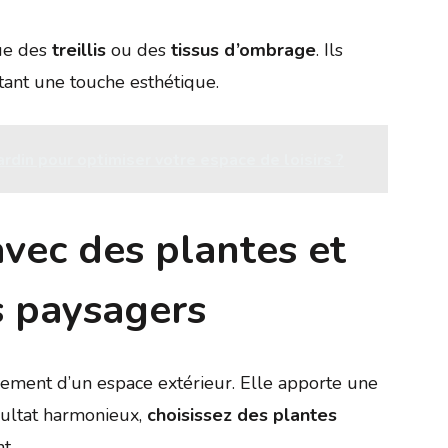
que des
treillis
ou des
tissus d’ombrage
. Ils
utant une touche esthétique.
rdin pour optimiser votre espace de loisirs ?
avec des plantes et
 paysagers
gement d’un espace extérieur. Elle apporte une
sultat harmonieux,
choisissez des plantes
t.