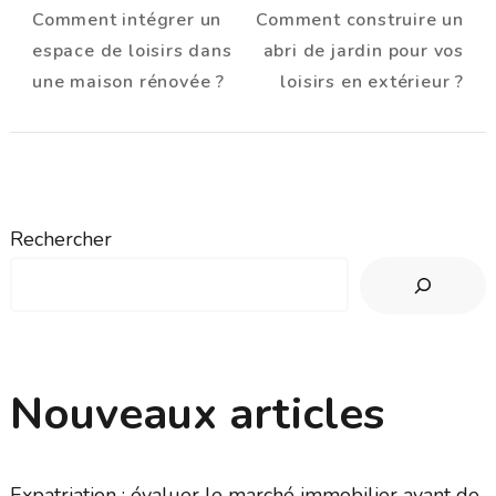
Comment intégrer un
Comment construire un
d'article
espace de loisirs dans
abri de jardin pour vos
une maison rénovée ?
loisirs en extérieur ?
Rechercher
Nouveaux articles
Expatriation : évaluer le marché immobilier avant de