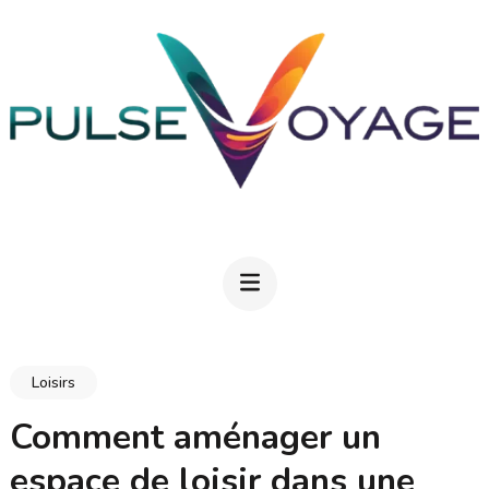
Aller
au
contenu
(Pressez
Entrée)
PULSEVOYAGE
Explorez, savourez, épanouissez-vous
Loisirs
Comment aménager un
espace de loisir dans une