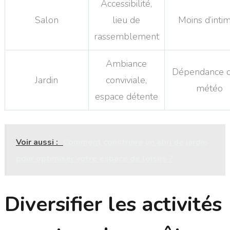
Accessibilité,
Salon
lieu de
Moins d’intim
rassemblement
Ambiance
Dépendance d
Jardin
conviviale,
météo
espace détente
Voir aussi :
Comment construire un abri de jardin
pour optimiser votre espace de loisirs ?
Diversifier les activités