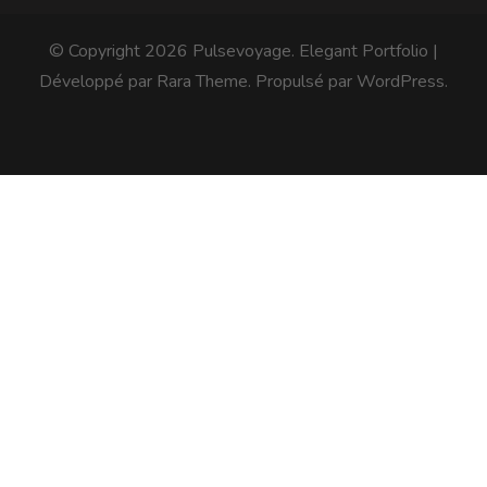
© Copyright 2026
Pulsevoyage
. Elegant Portfolio |
Développé par
Rara Theme
. Propulsé par
WordPress
.