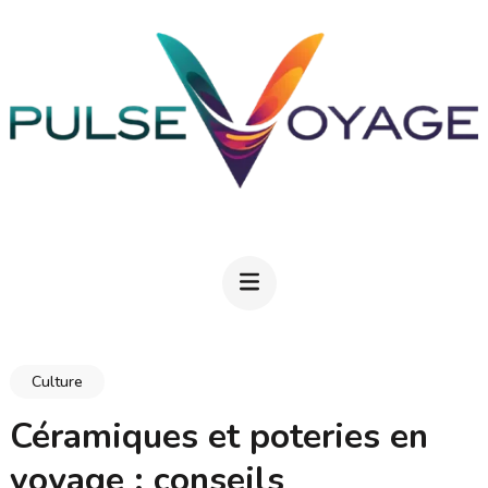
Aller
au
contenu
(Pressez
Entrée)
PULSEVOYAGE
Explorez, savourez, épanouissez-vous
Culture
Céramiques et poteries en
voyage : conseils