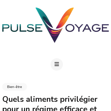
Aller
au
contenu
(Pressez
Entrée)
PULSEVOYAGE
Explorez, savourez, épanouissez-vous
Bien-être
Quels aliments privilégier
pour un régime efficace et