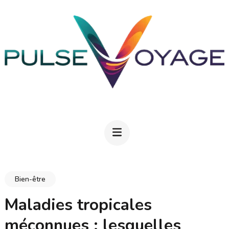
Aller
au
contenu
(Pressez
Entrée)
PULSEVOYAGE
Explorez, savourez, épanouissez-vous
Bien-être
Maladies tropicales
méconnues : lesquelles