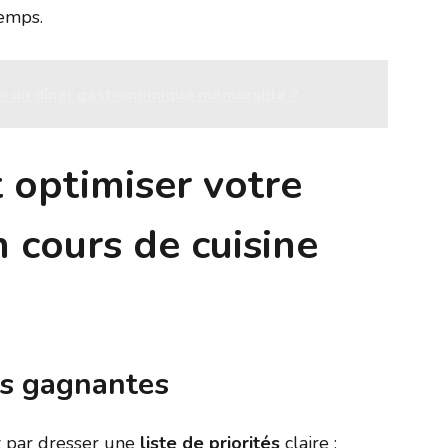
temps.
r un dîner gastronomique mémorable ?
 optimiser votre
 cours de cuisine
es gagnantes
 par dresser une
liste de priorités
claire :