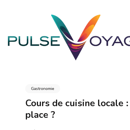
Aller
au
contenu
(Pressez
Entrée)
PULSEVOYAGE
Explorez, savourez, épanouissez-vous
Gastronomie
Cours de cuisine locale :
place ?