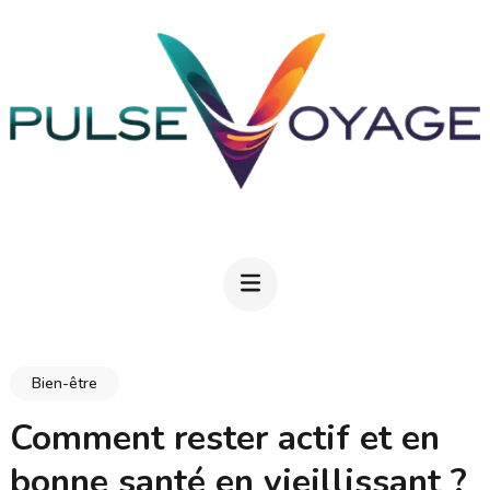
Aller
au
contenu
(Pressez
Entrée)
PULSEVOYAGE
Explorez, savourez, épanouissez-vous
Bien-être
Comment rester actif et en
bonne santé en vieillissant ?