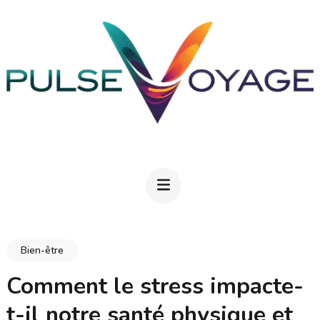
Aller
au
contenu
(Pressez
Entrée)
PULSEVOYAGE
Explorez, savourez, épanouissez-vous
Bien-être
Comment le stress impacte-
t-il notre santé physique et