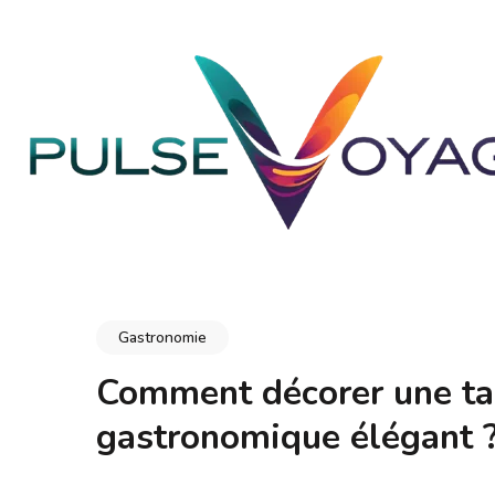
Aller
au
contenu
(Pressez
Entrée)
PULSEVOYAGE
Explorez, savourez, épanouissez-vous
Gastronomie
Comment décorer une tab
gastronomique élégant 