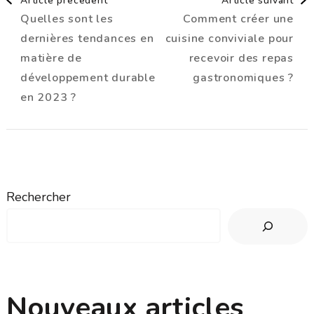
Article précédent
Article suivant
Quelles sont les
Comment créer une
d'article
dernières tendances en
cuisine conviviale pour
matière de
recevoir des repas
développement durable
gastronomiques ?
en 2023 ?
Rechercher
Nouveaux articles