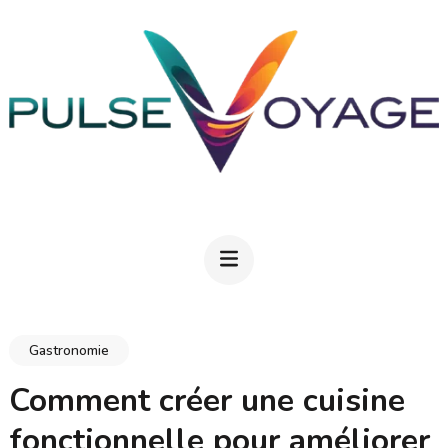
Aller
au
contenu
(Pressez
Entrée)
PULSEVOYAGE
Explorez, savourez, épanouissez-vous
Gastronomie
Comment créer une cuisine
fonctionnelle pour améliorer