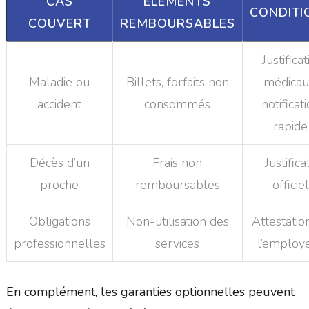
CAS
ÉLÉMENTS
CONDITI
COUVERT
REMBOURSABLES
Justificat
Maladie ou
Billets, forfaits non
médicau
accident
consommés
notificat
rapide
Décès d’un
Frais non
Justificat
proche
remboursables
officiel
Obligations
Non-utilisation des
Attestatio
professionnelles
services
l’employ
En complément, les garanties optionnelles peuvent